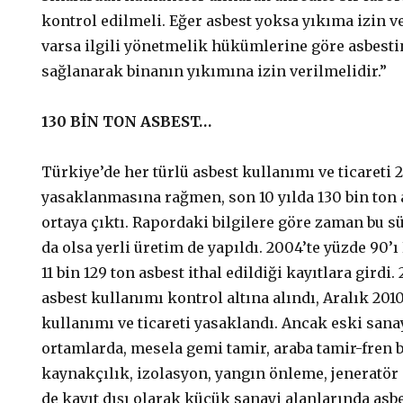
kontrol edilmeli. Eğer asbest yoksa yıkıma izin v
varsa ilgili yönetmelik hükümlerine göre asbesti
sağlanarak binanın yıkımına izin verilmelidir.”
130 BİN TON ASBEST…
Türkiye’de her türlü asbest kullanımı ve ticareti 
yasaklanmasına rağmen, son 10 yılda 130 bin ton a
ortaya çıktı. Rapordaki bilgilere göre zaman bu s
da olsa yerli üretim de yapıldı. 2004’te yüzde 90
11 bin 129 ton asbest ithal edildiği kayıtlara girdi
asbest kullanımı kontrol altına alındı, Aralık 2010
kullanımı ve ticareti yasaklandı. Ancak eski sanay
ortamlarda, mesela gemi tamir, araba tamir-fren b
kaynakçılık, izolasyon, yangın önleme, jeneratör 
de kayıt dışı olarak küçük sanayi alanlarında as