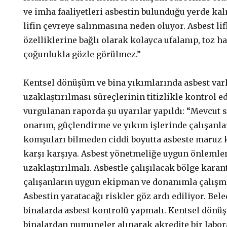
ve imha faaliyetleri asbestin bulunduğu yerde ka
lifin çevreye salınmasına neden oluyor. Asbest li
özelliklerine bağlı olarak kolayca ufalanıp, toz hal
çoğunlukla gözle görülmez.”
Kentsel dönüşüm ve bina yıkımlarında asbest varl
uzaklaştırılması süreçlerinin titizlikle kontrol e
vurgulanan raporda şu uyarılar yapıldı: “Mevcut 
onarım, güçlendirme ve yıkım işlerinde çalışanlar,
komşuları bilmeden ciddi boyutta asbeste maruz 
karşı karşıya. Asbest yönetmeliğe uygun önlemle
uzaklaştırılmalı. Asbestle çalışılacak bölge karan
çalışanların uygun ekipman ve donanımla çalışma
Asbestin yaratacağı riskler göz ardı ediliyor. Bel
binalarda asbest kontrolü yapmalı. Kentsel dönüş
binalardan numuneler alınarak akredite bir labor