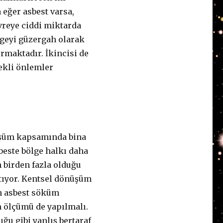
 eğer asbest varsa,
vreye ciddi miktarda
lgeyi güzergah olarak
urmaktadır. İkincisi de
ekli önlemler
nüşüm kapsamında bina
beste bölge halkı daha
n birden fazla olduğu
rtıyor. Kentsel dönüşüm
en asbest söküm
m ölçümü de yapılmalı.
ğu gibi yanlış bertaraf