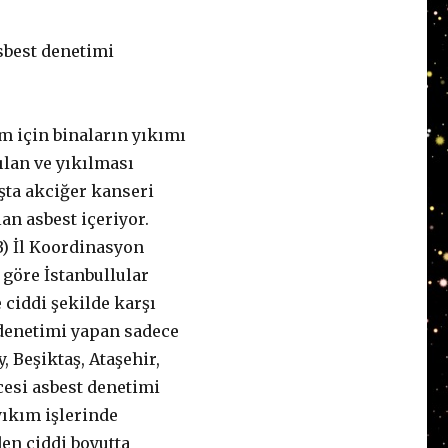
sbest denetimi
 için binaların yıkımı
kılan ve yıkılması
şta akciğer kanseri
n asbest içeriyor.
) İl Koordinasyon
 göre İstanbullular
 ciddi şekilde karşı
 denetimi yapan sadece
y, Beşiktaş, Ataşehir,
cesi asbest denetimi
yıkım işlerinde
den ciddi boyutta