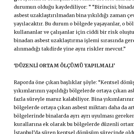
durumun olduğu kaydediliyor: ” “Birincisi; binada
asbest uzaklaştırılmadan bina yıkıldığı zaman çe
yayılacaktır. Bu durum o bölgede yaşayanlar, o bö
kullananlar ve çalışanlar için ciddi bir risk oluşt
binadan asbest uzaklaştırma işlemi sırasında ger
alınmadığı takdirde yine aynı riskler mevcut.”
‘DÜZENLİ ORTAM ÖLÇÜMÜ YAPILMALI’
Raporda öne çıkan başlıklar şöyle: “Kentsel dö
yıkımlarının yapıldığı bölgelerde ortaya çıkan as
fazla süreyle maruz kalabiliyor. Bina yıkımlarını
bölgelerde ortaya çıkan asbest miktarı daha da a
bölgelerinde binalarda ayrı ayrı uyulması gerek
kurallarına ek olarak bu bölgelerde düzenli orta
İstanbul’da süren kentsel dönüşüm sürecinde oldu