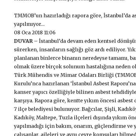
TMMOB’un hazırladığı rapora göre, İstanbul’da a
yapılmıyor…
08 Oca 2018 11:06
DUVAR –
İstanbul’da devam eden kentsel dönüşüm
sürerken, insanların sağlığı göz ardı ediliyor. Yı
planlanan binlerce binanın neredeyse tamamı, ba
olmak üzere birçok solunum hastalığına neden ola
Türk Mühendis ve Mimar Odaları Birliği (TMMOB
Kurulu’nca hazırlanan ‘İstanbul Asbest Raporu’na
kanser yapıcı özelliğiyle bilinen asbest tehdidiyle
karşıya. Rapora göre, kentte yıkım öncesi asbest
7 ilçe belediyesi bulunuyor. Bağcılar, Şişli, Kadıkö
Kadıköy, Maltepe, Tuzla ilçeleri dışında yıkım ön
yapılmadığı için bakım, onarım, güçlendirme ve 
çalışanlar, aileleri ve aynı çevre komşuları bilme