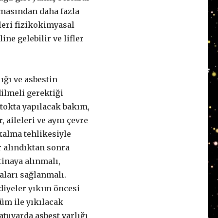
lmasından daha fazla
fleri fizikokimyasal
ine gelebilir ve lifler
ığı ve asbestin
dilmeli gerektiği
stokta yapılacak bakım,
 aileleri ve aynı çevre
kalma tehlikesiyle
r alındıktan sonra
tinaya alınmalı,
ları sağlanmalı.
ediyeler yıkım öncesi
üm ile yıkılacak
atuvarda asbest varlığı