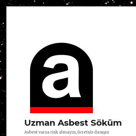
Uzman Asbest Söküm
Asbest varsa risk almayın, ücretsiz danışın