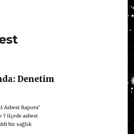
est
ında: Denetim
l Asbest Raporu’
 7 ilçede asbest
ddi bir sağlık