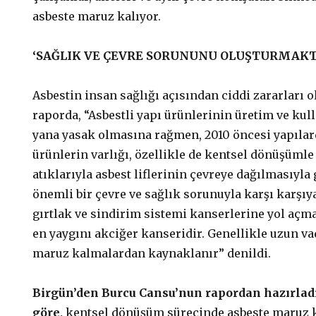
asbeste maruz kalıyor.
‘SAĞLIK VE ÇEVRE SORUNUNU OLUŞTURMAKT
Asbestin insan sağlığı açısından ciddi zararları 
raporda, “Asbestli yapı ürünlerinin üretim ve kul
yana yasak olmasına rağmen, 2010 öncesi yapılar
ürünlerin varlığı, özellikle de kentsel dönüşümle
atıklarıyla asbest liflerinin çevreye dağılmasıyla 
önemli bir çevre ve sağlık sorunuyla karşı karşıya
gırtlak ve sindirim sistemi kanserlerine yol açma
en yaygını akciğer kanseridir. Genellikle uzun va
maruz kalmalardan kaynaklanır” denildi.
Birgün’den Burcu Cansu’nun rapordan hazırlad
göre,
kentsel dönüşüm sürecinde asbeste maruz k