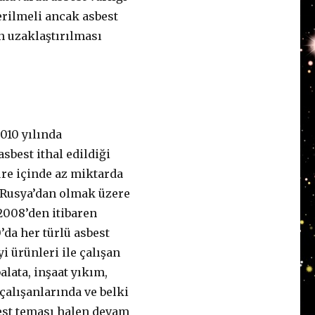
erilmeli ancak asbest
n uzaklaştırılması
2010 yılında
sbest ithal edildiği
üre içinde az miktarda
’ı Rusya’dan olmak üzere
. 2008’den itibaren
’da her türlü asbest
i ürünleri ile çalışan
alata, inşaat yıkım,
çalışanlarında ve belki
best teması halen devam